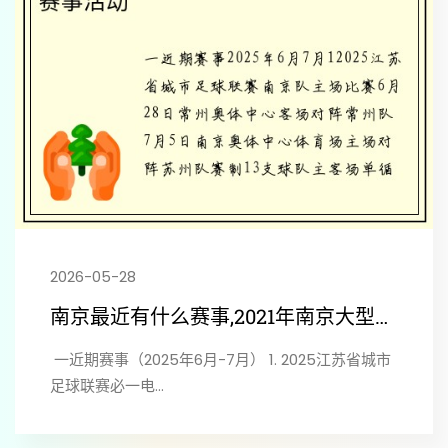
2026-05-28
南京最近有什么赛事,2021年南京大型赛
事活动
️ 一近期赛事（2025年6月-7月） 1. 2025江苏省城市
足球联赛必一电...