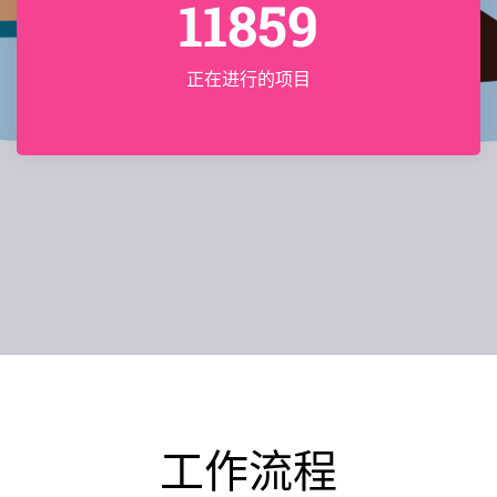
11859
正在进行的项目
工作流程