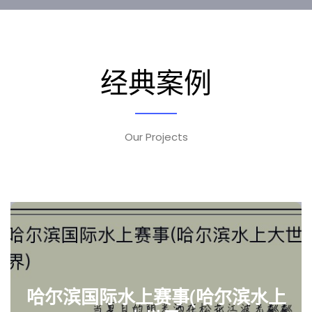
经典案例
Our Projects
哈尔滨国际水上赛事(哈尔滨水上