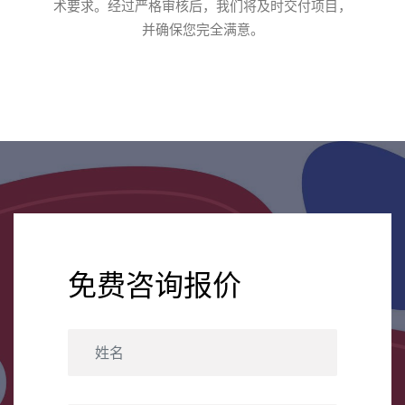
术要求。经过严格审核后，我们将及时交付项目，
并确保您完全满意。
免费咨询报价