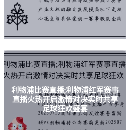
利物浦比赛直播;利物浦红军赛事
直播火热开启激情对决实时共享
足球狂欢盛宴