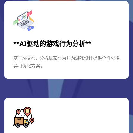
**AI驱动的游戏行为分析**
基于AI技术，分析玩家行为并为游戏设计提供个性化推
荐和优化方案；