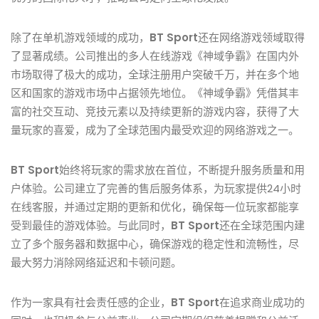
除了在单机游戏领域的成功，
BT Sport
还在网络游戏领域取得
了显著成绩。公司推出的多人在线游戏《神域争霸》在国内外
市场取得了极大的成功，全球注册用户突破千万，并在多个地
区和国家的游戏市场中占据领先地位。《神域争霸》凭借其丰
富的社交互动、竞技元素以及持续更新的游戏内容，获得了大
量玩家的喜爱，成为了全球范围内最受欢迎的网络游戏之一。
BT Sport
始终将玩家的需求放在首位，不断提升服务质量和用
户体验。公司建立了完善的售后服务体系，为玩家提供24小时
在线客服，并通过定期的更新和优化，确保每一位玩家都能享
受到最佳的游戏体验。与此同时，
BT Sport
还在全球范围内建
立了多个服务器和数据中心，确保游戏的稳定性和流畅性，尽
最大努力消除网络延迟和卡顿问题。
作为一家具有社会责任感的企业，
BT Sport
在追求商业成功的