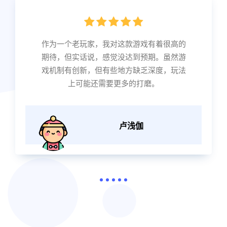
作为一个老玩家，我对这款游戏有着很高的
期待，但实话说，感觉没达到预期。虽然游
戏机制有创新，但有些地方缺乏深度，玩法
上可能还需要更多的打磨。
卢浅伽