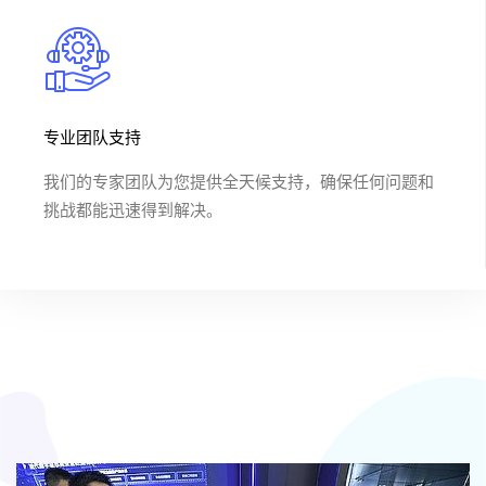
专业团队支持
我们的专家团队为您提供全天候支持，确保任何问题和
挑战都能迅速得到解决。