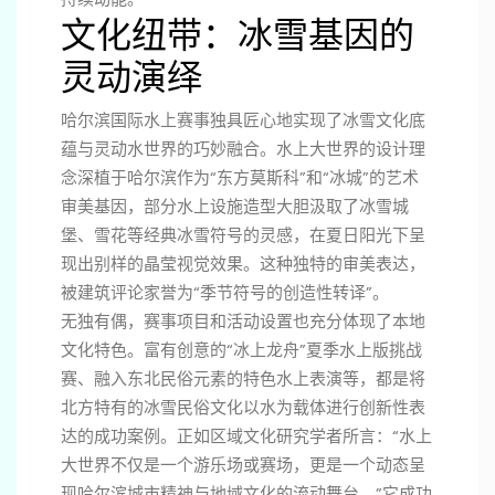
文化纽带：冰雪基因的
灵动演绎
哈尔滨国际水上赛事独具匠心地实现了冰雪文化底
蕴与灵动水世界的巧妙融合。水上大世界的设计理
念深植于哈尔滨作为“东方莫斯科”和“冰城”的艺术
审美基因，部分水上设施造型大胆汲取了冰雪城
堡、雪花等经典冰雪符号的灵感，在夏日阳光下呈
现出别样的晶莹视觉效果。这种独特的审美表达，
被建筑评论家誉为“季节符号的创造性转译”。
无独有偶，赛事项目和活动设置也充分体现了本地
文化特色。富有创意的“冰上龙舟”夏季水上版挑战
赛、融入东北民俗元素的特色水上表演等，都是将
北方特有的冰雪民俗文化以水为载体进行创新性表
达的成功案例。正如区域文化研究学者所言：“水上
大世界不仅是一个游乐场或赛场，更是一个动态呈
现哈尔滨城市精神与地域文化的流动舞台。”它成功