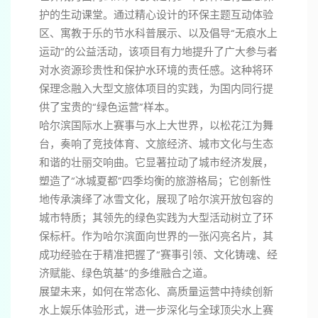
护的生动课堂。通过精心设计的环保主题互动体验
区、寓教于乐的节水科普展示、以及倡导“无痕水上
运动”的公益活动，该项目有力地提升了广大参与者
对水资源珍贵性和保护水环境的责任感。这种将环
保理念融入大型文旅体项目的实践，为国内同行提
供了宝贵的“绿色运营”样本。
哈尔滨国际水上赛事与水上大世界，以松花江为舞
台，奏响了竞技体育、文旅经济、城市文化与生态
和谐的壮丽交响曲。它显著拉动了城市经济发展，
塑造了“冰城夏都”四季均衡的旅游格局；它创新性
地传承演绎了冰雪文化，展现了哈尔滨开放包容的
城市特质；其领先的绿色实践为大型活动树立了环
保标杆。作为哈尔滨面向世界的一张闪亮名片，其
成功经验在于精准把握了“赛事引领、文化铸魂、经
济赋能、绿色筑基”的多维融合之道。
展望未来，如何在常态化、高质量运营中持续创新
水上娱乐体验形式，进一步深化与全球顶尖水上赛