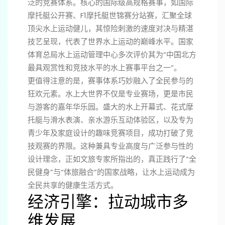
泛的竞赛体系。核心的国际级高规格赛事，如国际
摩托艇公开赛、F1摩托艇世锦赛分站赛，汇聚全球
顶尖水上运动健儿，其惊险刺激的速度对决与精湛
技艺呈现，代表了世界水上运动的巅峰水平。国家
体育总局水上运动管理中心多次评价其为“中国北方
最具观赏性和竞技水平的水上赛事平台之一”。
更值得注意的是，赛事体系巧妙融入了全民参与的
狂欢元素。水上大世界不仅是专业赛场，更是市民
与游客的嘉年华乐园。盛大的水上开幕式、花式摩
托艇与滑水表演、亲水游乐互动体验区，以及专为
青少年及家庭设计的趣味竞赛项目，成功打破了竞
技观赛的界限。这种兼具专业高度与广泛参与性的
设计理念，正如文旅专家所指出的，真正践行了“全
民健身”与“体旅融合”的国家战略，让水上运动成为
全民共享的健康生活方式。
经济引擎：拉动城市多
维发展