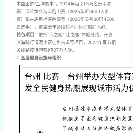
中国田协“金牌赛事”，2024年吸引1.5万名选手参
赛）温岭黄金海岸跑山赛（2025年近5000人参
赛）柴古唐斯括苍越野赛（2025年吸引30国4500
名选手），覆盖全年龄段和不同运动偏好人群。
特色项目
：依托“海之险”“山之骏”体旅线路，开发
滨海骑行滑泥比赛徒步古道等项目，2024年春节相
关线路接待游客超107万人次。
2.
基层健身设施与组织