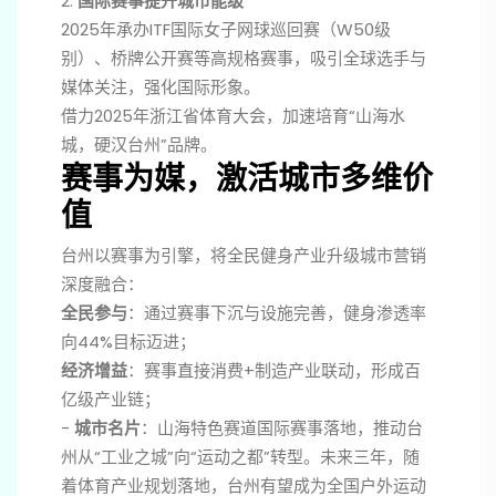
2.
国际赛事提升城市能级
2025年承办ITF国际女子网球巡回赛（W50级
别）、桥牌公开赛等高规格赛事，吸引全球选手与
媒体关注，强化国际形象。
借力2025年浙江省体育大会，加速培育“山海水
城，硬汉台州”品牌。
赛事为媒，激活城市多维价
值
台州以赛事为引擎，将全民健身产业升级城市营销
深度融合：
全民参与
：通过赛事下沉与设施完善，健身渗透率
向44%目标迈进；
经济增益
：赛事直接消费+制造产业联动，形成百
亿级产业链；
-
城市名片
：山海特色赛道国际赛事落地，推动台
州从“工业之城”向“运动之都”转型。未来三年，随
着体育产业规划落地，台州有望成为全国户外运动