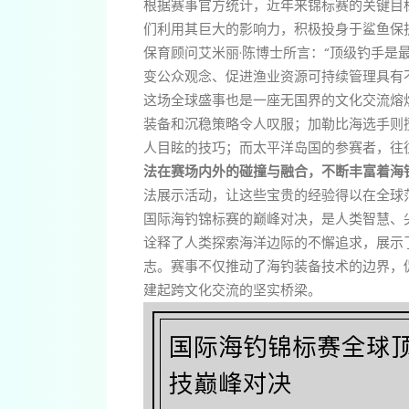
根据赛事官方统计，近年来锦标赛的关键目
们利用其巨大的影响力，积极投身于鲨鱼保
保育顾问艾米丽·陈博士所言：“顶级钓手是
变公众观念、促进渔业资源可持续管理具有
这场全球盛事也是一座无国界的文化交流熔
装备和沉稳策略令人叹服；加勒比海选手则
人目眩的技巧；而太平洋岛国的参赛者，往
法在赛场内外的碰撞与融合，不断丰富着海
法展示活动，让这些宝贵的经验得以在全球
国际海钓锦标赛的巅峰对决，是人类智慧、
诠释了人类探索海洋边际的不懈追求，展示
志。赛事不仅推动了海钓装备技术的边界，
建起跨文化交流的坚实桥梁。