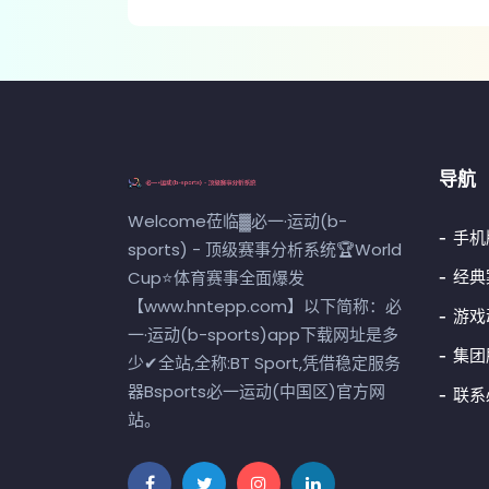
导航
Welcome莅临▓必一·运动(b-
手机
sports) - 顶级赛事分析系统🏆World
经典
Cup⭐体育赛事全面爆发
【www.hntepp.com】以下简称：必
游戏
一·运动(b-sports)app下载网址是多
集团
少✔全站,全称:BT Sport,凭借稳定服务
器Bsports必一运动(中国区)官方网
联系必
站。