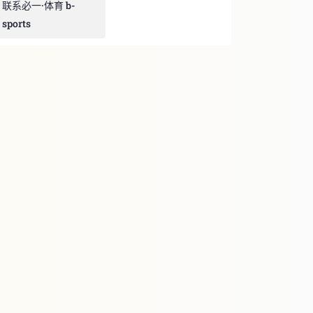
联系必一·体育 b-
sports