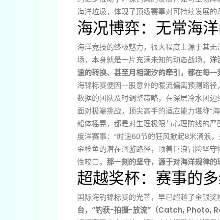
海洋垃圾，体现了顶级赛事对可持续发展的
海况博弈：无常海洋
海洋竞技的终极魅力，很大程度上源于其无
场，本身就是一片充满未知的动态战场。
洋
速的转换、甚至月相潮汐的牵引，都在每一
海锦标赛便因一股意外的暖流偏离预测路径
数据的团队及时调整策略，在深层冷水团边
面对极端挑战，顶尖高手的适应能力堪称“
船体摇晃，都是对生理极限与心理防线的严
度洋赛事：“时速60节的狂风掀起8米涌浪
金枪鱼的潜在洄游路径，顶着巨浪冒险坚守
性咬口。
那一刻的坚守，源于对海洋规律的
超越奖杯：赛事的多
国际海钓锦标赛的光芒，早已超越了金银奖
台，“钓获-拍摄-放流”（Catch, Photo