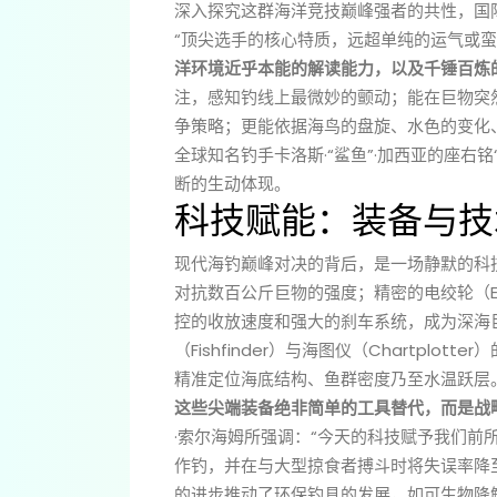
深入探究这群海洋竞技巅峰强者的共性，国际
“顶尖选手的核心特质，远超单纯的运气或
洋环境近乎本能的解读能力，以及千锤百炼
注，感知钓线上最微妙的颤动；能在巨物突
争策略；更能依据海鸟的盘旋、水色的变化
全球知名钓手卡洛斯·“鲨鱼”·加西亚的座右
断的生动体现。
科技赋能：装备与技
现代海钓巅峰对决的背后，是一场静默的科
对抗数百公斤巨物的强度；精密的电绞轮（Ele
控的收放速度和强大的刹车系统，成为深海
（Fishfinder）与海图仪（Chartpl
精准定位海底结构、鱼群密度乃至水温跃层
这些尖端装备绝非简单的工具替代，而是战
·索尔海姆所强调：“今天的科技赋予我们前
作钓，并在与大型掠食者搏斗时将失误率降
的进步推动了环保钓具的发展，如可生物降