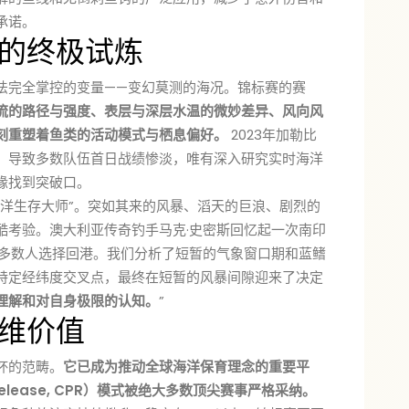
承诺。
的终极试炼
法完全掌控的变量——变幻莫测的海况。锦标赛的赛
流的路径与强度、表层与深层水温的微妙差异、风向风
刻重塑着鱼类的活动模式与栖息偏好。
2023年加勒比
，导致多数队伍首日战绩惨淡，唯有深入研究实时海洋
缘找到突破口。
海洋生存大师”。突如其来的风暴、滔天的巨浪、剧烈的
酷考验。澳大利亚传奇钓手马克·史密斯回忆起一次南印
，多数人选择回港。我们分析了短暂的气象窗口期和蓝鳍
特定经纬度交叉点，最终在短暂的风暴间隙迎来了决定
理解和对自身极限的认知。
”
维价值
杯的范畴。
它已成为推动全球海洋保育理念的重要平
, Release, CPR）模式被绝大多数顶尖赛事严格采纳。