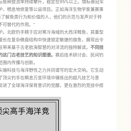
标鱼种放流率持续攀升，稳定在95%以上。锦标赛冠军
护、栖息地修复等公益项目。正如海洋生物学家兼赛事
最了解鱼类行为和价值的人，他们的示范与发声对于转
不可替代的作用。”
炉。北欧钓手精于应对寒冷海域的大西洋鳕鱼，其重型
擅长在复杂礁盘结构中快速锁定敏捷的旗鱼，展现出令
往带来基于古老航海智慧的对洋流的独特解读。
不同技
钓这门古老技艺的知识图谱。
赛后技术研讨会、民间钓
范围内传播与创新。
尖端科技与海洋野性之力共同谱写的宏大交响。它生动
了顶尖钓手在瞬息万变环境中锤炼出的超凡技艺与意
促进了全球海洋保育意识的觉醒，更在激烈的竞技中搭