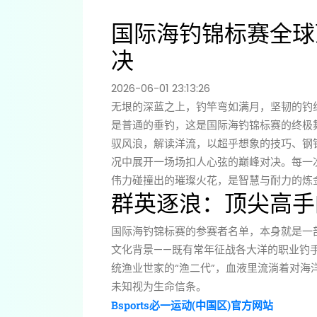
国际海钓锦标赛全球
决
2026-06-01 23:13:26
无垠的深蓝之上，钓竿弯如满月，坚韧的钓
是普通的垂钓，这是国际海钓锦标赛的终极
驭风浪，解读洋流，以超乎想象的技巧、钢
况中展开一场场扣人心弦的巅峰对决。每一
伟力碰撞出的璀璨火花，是智慧与耐力的炼
群英逐浪：顶尖高手
国际海钓锦标赛的参赛者名单，本身就是一
文化背景——既有常年征战各大洋的职业钓
统渔业世家的“渔二代”，血液里流淌着对
未知视为生命信条。
Bsports必一运动(中国区)官方网站