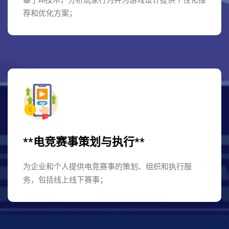
荐和优化方案；
**电竞赛事策划与执行**
为企业和个人提供电竞赛事的策划、组织和执行服
务，包括线上线下赛事；