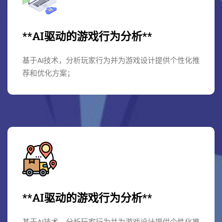
**AI驱动的游戏行为分析**
基于AI技术，分析玩家行为并为游戏设计提供个性化推
荐和优化方案；
**AI驱动的游戏行为分析**
基于AI技术，分析玩家行为并为游戏设计提供个性化推