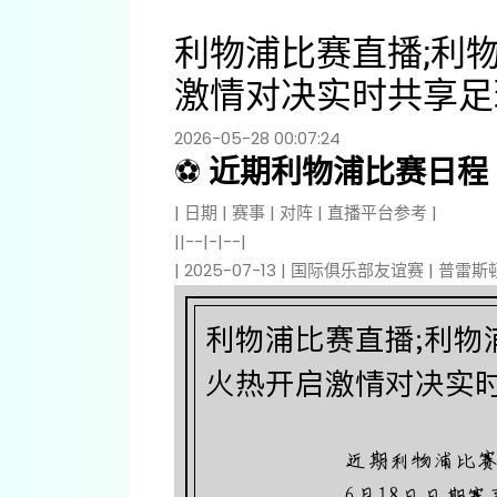
利物浦比赛直播;利
激情对决实时共享足
2026-05-28 00:07:24
⚽
近期利物浦比赛日程
| 日期 | 赛事 | 对阵 | 直播平台参考 |
||--|-|--|
| 2025-07-13 | 国际俱乐部友谊赛 | 普雷