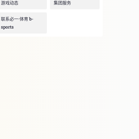
游戏动态
集团服务
联系必一·体育 b-
sports