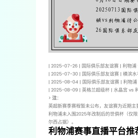
| 2025-07-26 | 国际俱乐部友谊赛 | 利物浦 
| 2025-07-30 | 国际俱乐部友谊赛 | 横滨水
| 2025-08-04 | 国际俱乐部友谊赛 | 利物浦
| 2025-08-09 | 英格兰超级杯 | 水晶宫 vs 
>
注
：
英超新赛季赛程暂未公布，友谊赛为近期主
利物浦未入围2025年改制后的世俱杯（仅
尔西占据）。
利物浦赛事直播平台推