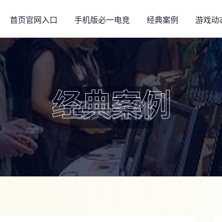
首页官网入口
手机版必一电竞
经典案例
游戏动
经典案例