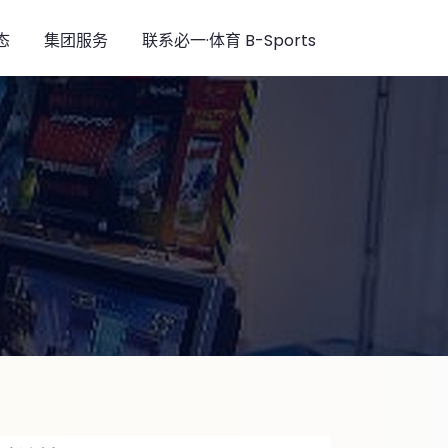
态
集团服务
联系必一·体育 B-Sports