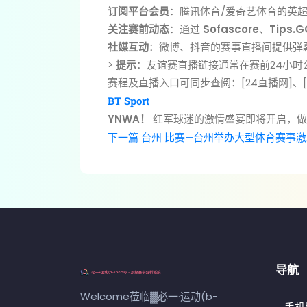
订阅平台会员
：腾讯体育/爱奇艺体育的英
关注赛前动态
：通过
Sofascore
、
Tips.G
社媒互动
：微博、抖音的赛事直播间提供弹
>
提示
：友谊赛直播链接通常在赛前24小
赛程及直播入口可同步查阅：[24直播网]、[S
BT Sport
YNWA！
红军球迷的激情盛宴即将开启，做
下一篇
台州 比赛—台州举办大型体育赛事
导航
Welcome莅临▓必一·运动(b-
手机