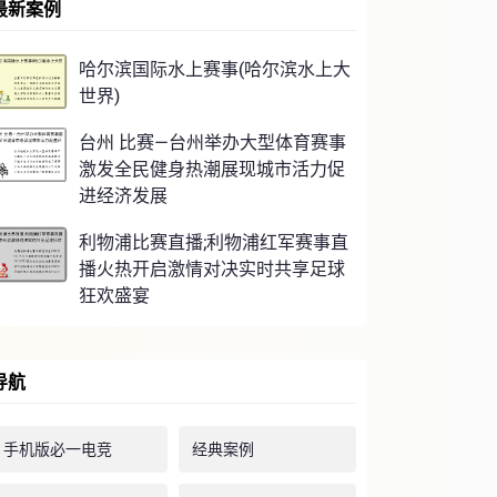
最新案例
哈尔滨国际水上赛事(哈尔滨水上大
世界)
台州 比赛—台州举办大型体育赛事
激发全民健身热潮展现城市活力促
进经济发展
利物浦比赛直播;利物浦红军赛事直
播火热开启激情对决实时共享足球
狂欢盛宴
导航
手机版必一电竞
经典案例