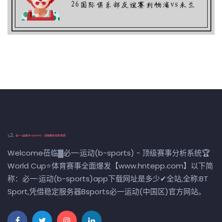
Welcome莅临▓必一·运动(b-sports) - 顶级赛事分析系统🏆
World Cup⭐体育赛事全面爆发【www.hntepp.com】以下简
称：必一·运动(b-sports)app下载网址是多少✔全站,全称:BT
Sport,凭借稳定服务器Bsports必一运动(中国区)官方网站。