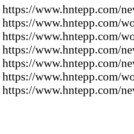
https://www.hntepp.com/ne
https://www.hntepp.com/wo
https://www.hntepp.com/wo
https://www.hntepp.com/ne
https://www.hntepp.com/ne
https://www.hntepp.com/wo
https://www.hntepp.com/ne